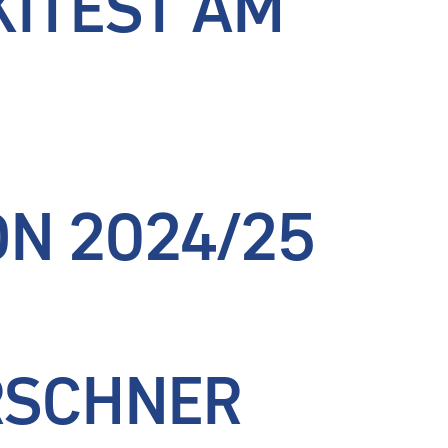
KITEST AM
BIKE VERKAUF
BERATUNGSFAHRT
N 2024/25
RSCHNER