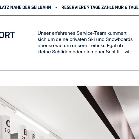
HN
RESERVIERE 7 TAGE ZAHLE NUR 6 TAGE
KOSTENLOSE STO
PORT
Unser erfahrenes Service-Team kümmert
bringen dein Equipment schnell und
sich um deine privaten Ski und Snowboards
professionell in Topform, damit du bestens
ebenso wie um unsere Leihski. Egal ob
kleine Schäden oder ein neuer Schliff – wir