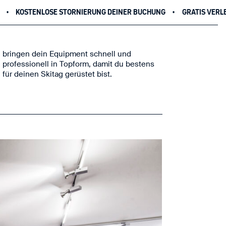
RNIERUNG DEINER BUCHUNG
GRATIS VERLEIHAUSRÜSTUNG FÜR KI
für deinen Skitag gerüstet bist.