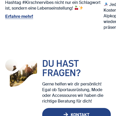
Hashtag #Kirschnervibes nicht nur ein Schlagwort
Jed
ist, sondern eine Lebenseinstellung!
Kosten
Alpko
Erfahre mehr!
wieder
präsen
Nutze 
Ski. ⛷️
Wir fr
DU HAST
FRAGEN?
Gerne helfen wir dir persönlich!
Egal ob Sportausrüstung, Mode
oder Accessoures wir haben die
richtige Beratung für dich!
KONTAKT