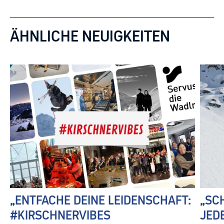
ÄHNLICHE NEUIGKEITEN
„ENTFACHE DEINE LEIDENSCHAFT:
„SC
#KIRSCHNERVIBES
JED