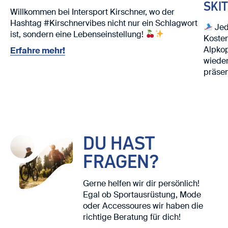
SKI
Willkommen bei Intersport Kirschner, wo der
Hashtag #Kirschnervibes nicht nur ein Schlagwort
Jed
ist, sondern eine Lebenseinstellung!
Kosten
Alpko
Erfahre mehr!
wieder
präsen
Nutze 
Ski. ⛷️
Wir fr
DU HAST
FRAGEN?
Gerne helfen wir dir persönlich!
Egal ob Sportausrüstung, Mode
oder Accessoures wir haben die
richtige Beratung für dich!