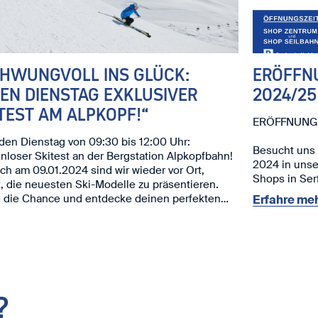
CHWUNGVOLL INS GLÜCK:
ERÖFFN
EN DIENSTAG EXKLUSIVER
2024/25
TEST AM ALPKOPF!“
ERÖFFNUNG 
en Dienstag von 09:30 bis 12:00 Uhr:
Besucht uns
nloser Skitest an der Bergstation Alpkopfbahn!
2024 in uns
h am 09.01.2024 sind wir wieder vor Ort,
Shops in Ser
t, die neuesten Ski-Modelle zu präsentieren.
Wintersaison
 die Chance und entdecke deinen perfekten
Erfahre meh
️
Unsere Highl
reuen uns auf dich!
Exklusive 
deinen Start 
Neuer Sho
mit dem best
?
Öffnungszeit