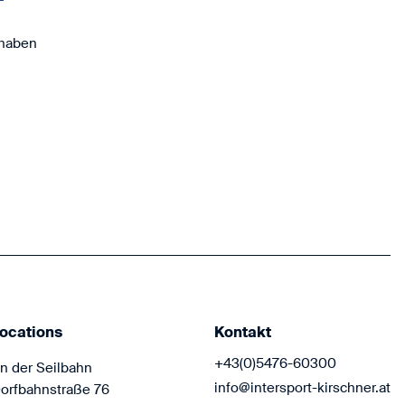
Samstag, 
09:00 - 12
Sonntag, 0
 haben
14:00 - 18
Hol dir die 
Funktionsbek
Atomic, Odlo
Komm vorbei 
freuen uns au
ocations
Kontakt
+43(0)5476-60300
n der Seilbahn
info@intersport-kirschner.at
orfbahnstraße 76