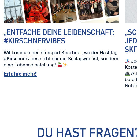
„ENTFACHE DEINE LEIDENSCHAFT:
„S
#KIRSCHNERVIBES
JED
SKI
Willkommen bei Intersport Kirschner, wo der Hashtag
#Kirschnervibes nicht nur ein Schlagwort ist, sondern
Jed
eine Lebenseinstellung!
Koste
Auc
Erfahre mehr!
berei
Nutze
Ski. ⛷
Wir f
DU HAST FRAGEN