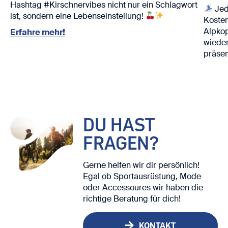
Hashtag #Kirschnervibes nicht nur ein Schlagwort
Jed
ist, sondern eine Lebenseinstellung!
Kosten
Alpko
Erfahre mehr!
wieder
präsen
Nutze 
Ski. ⛷️
Wir fr
DU HAST
FRAGEN?
Gerne helfen wir dir persönlich!
Egal ob Sportausrüstung, Mode
oder Accessoures wir haben die
richtige Beratung für dich!
KONTAKT