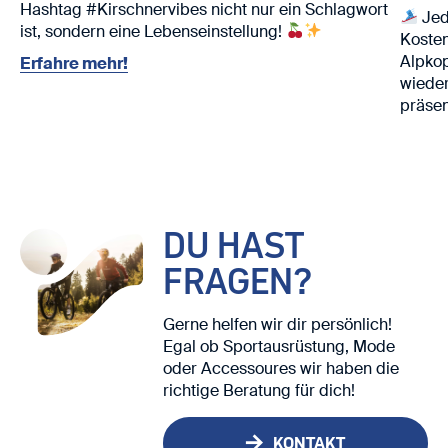
Hashtag #Kirschnervibes nicht nur ein Schlagwort
Jed
ist, sondern eine Lebenseinstellung!
Kosten
Alpko
Erfahre mehr!
wieder
präsen
Nutze 
Ski. ⛷️
Wir fr
DU HAST
FRAGEN?
Gerne helfen wir dir persönlich!
Egal ob Sportausrüstung, Mode
oder Accessoures wir haben die
richtige Beratung für dich!
KONTAKT