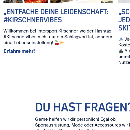
„ENTFACHE DEINE LEIDENSCHAFT:
„S
#KIRSCHNERVIBES
JED
SKI
Willkommen bei Intersport Kirschner, wo der Hashtag
#Kirschnervibes nicht nur ein Schlagwort ist, sondern
Jed
eine Lebenseinstellung!
Koste
Auc
Erfahre mehr!
berei
Nutze
Ski. ⛷
Wir f
DU HAST FRAGEN
Gerne helfen wir dir persönlich! Egal ob
Sportausrüstung, Mode oder Accessoures wir