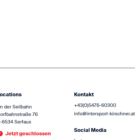
Hol dir die 
Funktionsbek
Atomic, Odlo
Komm vorbei 
freuen uns au
ocations
Kontakt
+43(0)5476-60300
n der Seilbahn
info@intersport-kirschner.at
orfbahnstraße 76
-6534 Serfaus
Social Media
Jetzt geschlossen