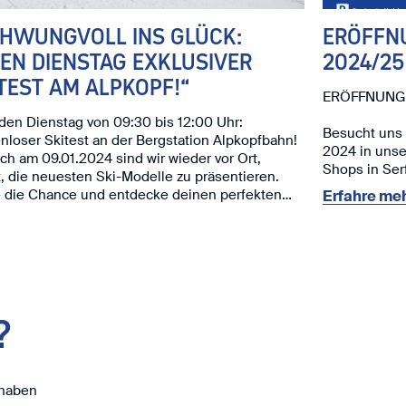
CHWUNGVOLL INS GLÜCK:
ERÖFFN
EN DIENSTAG EXKLUSIVER
2024/25
TEST AM ALPKOPF!“
ERÖFFNUNG 
en Dienstag von 09:30 bis 12:00 Uhr:
Besucht uns
nloser Skitest an der Bergstation Alpkopfbahn!
2024 in uns
h am 09.01.2024 sind wir wieder vor Ort,
Shops in Ser
t, die neuesten Ski-Modelle zu präsentieren.
Wintersaison
 die Chance und entdecke deinen perfekten
Erfahre meh
️
Unsere Highl
reuen uns auf dich!
Exklusive 
deinen Start 
Neuer Sho
mit dem best
?
Öffnungszeit
Samstag, 
09:00 - 12
Sonntag, 0
 haben
14:00 - 18