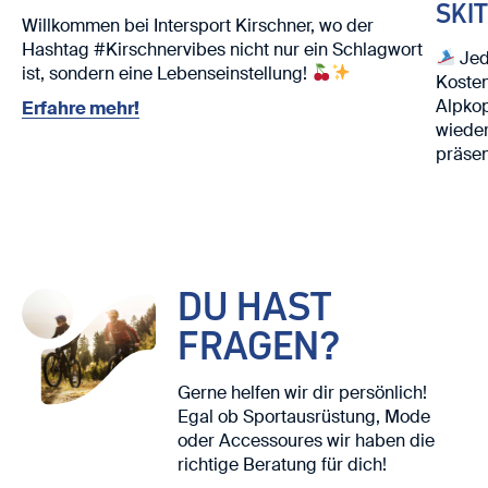
SKI
Willkommen bei Intersport Kirschner, wo der
Hashtag #Kirschnervibes nicht nur ein Schlagwort
Jed
ist, sondern eine Lebenseinstellung!
Kosten
Alpko
Erfahre mehr!
wieder
präsen
Nutze 
Ski. ⛷️
Wir fr
DU HAST
FRAGEN?
Gerne helfen wir dir persönlich!
Egal ob Sportausrüstung, Mode
oder Accessoures wir haben die
richtige Beratung für dich!