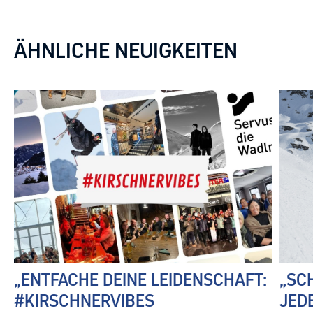
ÄHNLICHE NEUIGKEITEN
„ENTFACHE DEINE LEIDENSCHAFT:
„SC
#KIRSCHNERVIBES
JED