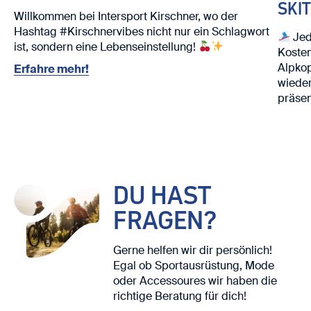
SKI
Willkommen bei Intersport Kirschner, wo der
Hashtag #Kirschnervibes nicht nur ein Schlagwort
Jed
ist, sondern eine Lebenseinstellung!
Kosten
Alpko
Erfahre mehr!
wieder
präsen
Nutze 
Ski. ⛷️
Wir fr
DU HAST
FRAGEN?
Gerne helfen wir dir persönlich!
Egal ob Sportausrüstung, Mode
oder Accessoures wir haben die
richtige Beratung für dich!