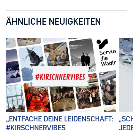
ÄHNLICHE NEUIGKEITEN
„ENTFACHE DEINE LEIDENSCHAFT:
„SC
#KIRSCHNERVIBES
JED