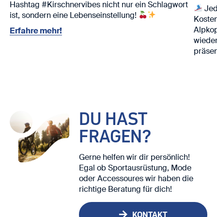
Hashtag #Kirschnervibes nicht nur ein Schlagwort
Jed
ist, sondern eine Lebenseinstellung!
Kosten
Alpko
Erfahre mehr!
wieder
präsen
Nutze 
Ski. ⛷️
Wir fr
DU HAST
FRAGEN?
Gerne helfen wir dir persönlich!
Egal ob Sportausrüstung, Mode
oder Accessoures wir haben die
richtige Beratung für dich!
KONTAKT