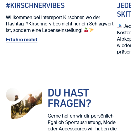
#KIRSCHNERVIBES
JED
SKI
Willkommen bei Intersport Kirschner, wo der
Hashtag #Kirschnervibes nicht nur ein Schlagwort
Jed
ist, sondern eine Lebenseinstellung!
Kosten
Alpko
Erfahre mehr!
wieder
präsen
Nutze 
Ski. ⛷️
Wir fr
DU HAST
FRAGEN?
Gerne helfen wir dir persönlich!
Egal ob Sportausrüstung, Mode
oder Accessoures wir haben die