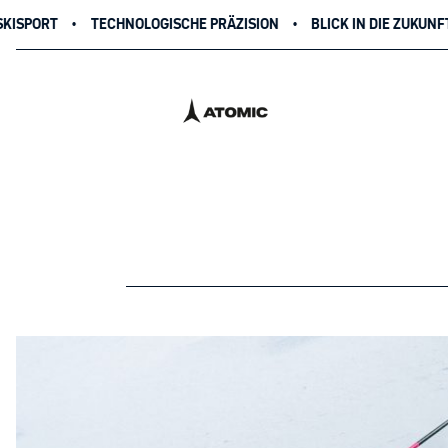
OGISCHE PRÄZISION
BLICK IN DIE ZUKUNFT
KLIMA UND NACH