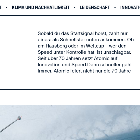
HATLIGKEIT
LEIDENSCHAFT
INNOVATION IM SKISPORT
T
Sobald du das Startsignal hörst, zählt nur
seiner Firmengeschichte, die Marke hat auch
eines: als Schnellster unten ankommen. Ob
große Ambitionen aktiv die Zukunft des
am Hausberg oder im Weltcup – wer den
Skisports zu gestalten. Dabei verfolgt das
Speed unter Kontrolle hat, ist unschlagbar.
Unternehmen eine klare Mission: Skifahrer
Seit über 70 Jahren setzt Atomic auf
aller Generationen mit Produkten
Innovation und Speed.Denn schneller geht
auszustatten, die Höchstleistung,
immer. Atomic feiert nicht nur die 70 Jahre