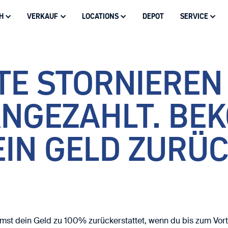
H
VERKAUF
LOCATIONS
DEPOT
SERVICE
schlossen
TE STORNIEREN
Dorfbahnstraße 76
A-6534 Serfaus
ANGEZAHLT. BE
EN
Heute:
IN GELD ZURÜ
+43 5476 60300
N IN SERFAUS
NG FÜR DEN WINTER
NG
SNOWBOARD & AUSRÜ
WINTER-BEKLEIDUNG
BIKE SERVICE
GESCHICHTE
MIETEN
mst dein Geld zu 100% zurückerstattet, wenn du bis zum Vor