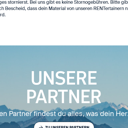
ges stornierst. Bei uns gibt es keine Stornogebühren. Bitte gi
ch Bescheid, dass dein Material von unseren RENTertainern 
rd.
EKKING- &
WANDER-BEKLEIDUNG
E-BIKE RADTOUREN
SCHUHE
UNSERE
PARTNER
en Partner findest du alles, was dein Her
ZU UNSEREN PARTNERN