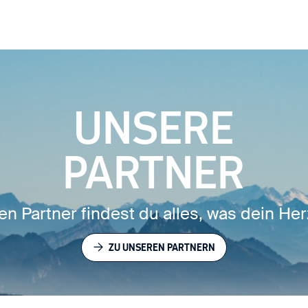
EKKING- &
WANDER-BEKLEIDUNG
E-BIKE RADTOUREN
SCHUHE
UNSERE
PARTNER
en Partner findest du alles, was dein Her
ZU UNSEREN PARTNERN