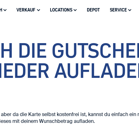
H
VERKAUF
LOCATIONS
DEPOT
SERVICE
schlossen
CH DIE GUTSCHE
Dorfbahnstraße 76
A-6534 Serfaus
IEDER AUFLADE
EN
Heute: 08:30-18:00
+43 5476 60300
N IN SERFAUS
NG FÜR DEN WINTER
NG
SNOWBOARD & AUSRÜ
WINTER-BEKLEIDUNG
BIKE SERVICE
GESCHICHTE
MIETEN
 aber da die Karte selbst kostenfrei ist, kannst du einfach ein
ieses mit deinem Wunschbetrag aufladen.