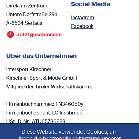
Social Media
Direkt im Zentrum
Untere Dorfstraße 29a
Instagram
A-6534 Serfaus
Facebook
Jetzt geschlossen
Über das Unternehmen
Intersport Kirschner
Kirschner Sport & Mode GmbH
Mitglied der Tiroler Wirtschaftskammer
Firmenbuchnummer.: FN346050y
Firmenbuchgericht: LG Innsbruck
USt-ID-Nr.: ATU65786839
Diese Website verwendet Cookies, um
Ihnen die bestmögliche Nutzung unserer