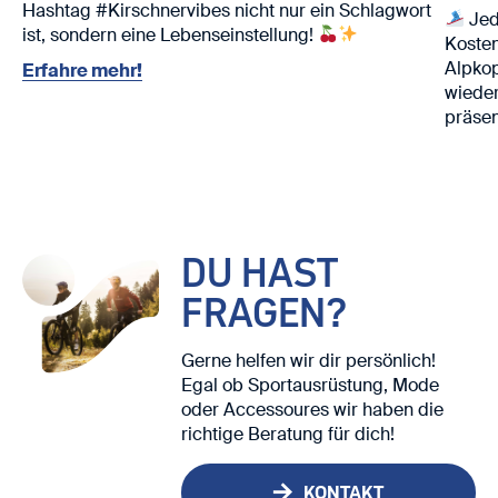
Hashtag #Kirschnervibes nicht nur ein Schlagwort
Jed
ist, sondern eine Lebenseinstellung!
Kosten
Alpko
Erfahre mehr!
wieder
präsen
Nutze 
Ski. ⛷️
Wir fr
DU HAST
FRAGEN?
Gerne helfen wir dir persönlich!
Egal ob Sportausrüstung, Mode
oder Accessoures wir haben die
richtige Beratung für dich!
KONTAKT