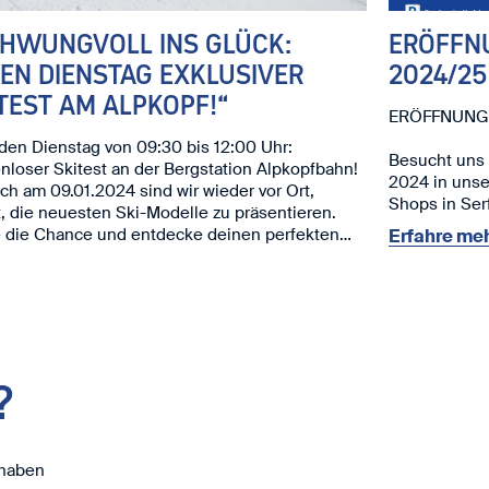
CHWUNGVOLL INS GLÜCK:
ERÖFFN
EN DIENSTAG EXKLUSIVER
2024/25
TEST AM ALPKOPF!“
ERÖFFNUNG 
en Dienstag von 09:30 bis 12:00 Uhr:
Besucht uns
nloser Skitest an der Bergstation Alpkopfbahn!
2024 in uns
h am 09.01.2024 sind wir wieder vor Ort,
Shops in Ser
t, die neuesten Ski-Modelle zu präsentieren.
Wintersaison
 die Chance und entdecke deinen perfekten
Erfahre meh
️
Unsere Highl
reuen uns auf dich!
Exklusive 
deinen Start 
Neuer Sho
mit dem best
?
Öffnungszeit
Samstag, 
09:00 - 12
Sonntag, 0
 haben
14:00 - 18