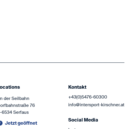
Hol dir die 
Funktionsbek
Atomic, Odlo
Komm vorbei 
freuen uns au
ocations
Kontakt
+43(0)5476-60300
n der Seilbahn
info@intersport-kirschner.at
orfbahnstraße 76
-6534 Serfaus
Social Media
Jetzt geöffnet