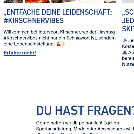
„ENTFACHE DEINE LEIDENSCHAFT:
„S
#KIRSCHNERVIBES
JED
SKI
Willkommen bei Intersport Kirschner, wo der Hashtag
#Kirschnervibes nicht nur ein Schlagwort ist, sondern
Jed
eine Lebenseinstellung!
Koste
Auc
Erfahre mehr!
berei
Nutze
Ski. ⛷
Wir f
DU HAST FRAGEN
Gerne helfen wir dir persönlich! Egal ob
Sportausrüstung, Mode oder Accessoures wir