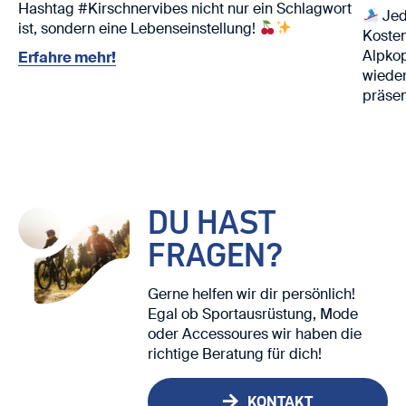
Hashtag #Kirschnervibes nicht nur ein Schlagwort
Jed
ist, sondern eine Lebenseinstellung!
Kosten
Alpko
Erfahre mehr!
wieder
präsen
Nutze 
Ski. ⛷️
Wir fr
DU HAST
FRAGEN?
Gerne helfen wir dir persönlich!
Egal ob Sportausrüstung, Mode
oder Accessoures wir haben die
richtige Beratung für dich!
KONTAKT