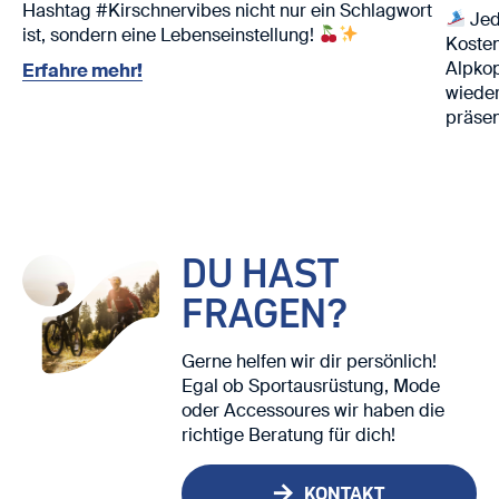
Hashtag #Kirschnervibes nicht nur ein Schlagwort
Jed
ist, sondern eine Lebenseinstellung!
Kosten
Alpko
Erfahre mehr!
wieder
präsen
Nutze 
Ski. ⛷️
Wir fr
DU HAST
FRAGEN?
Gerne helfen wir dir persönlich!
Egal ob Sportausrüstung, Mode
oder Accessoures wir haben die
richtige Beratung für dich!
KONTAKT