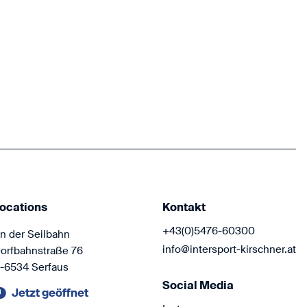
Hol dir die 
Funktionsbek
Atomic, Odlo
Komm vorbei 
freuen uns au
ocations
Kontakt
+43(0)5476-60300
n der Seilbahn
info@intersport-kirschner.at
orfbahnstraße 76
-6534 Serfaus
Social Media
Jetzt geöffnet