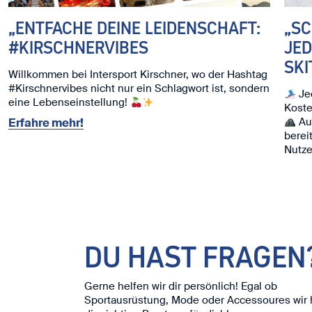
„ENTFACHE DEINE LEIDENSCHAFT:
„S
#KIRSCHNERVIBES
JED
SKI
Willkommen bei Intersport Kirschner, wo der Hashtag
#Kirschnervibes nicht nur ein Schlagwort ist, sondern
Jed
eine Lebenseinstellung!
Koste
Auc
Erfahre mehr!
berei
Nutze
Ski. ⛷
Wir f
DU HAST FRAGEN
Gerne helfen wir dir persönlich! Egal ob
Sportausrüstung, Mode oder Accessoures wir