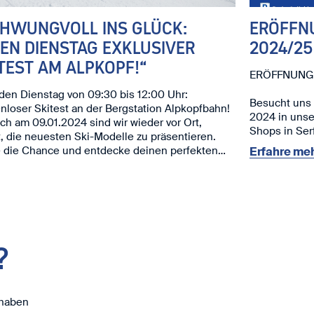
CHWUNGVOLL INS GLÜCK:
ERÖFFN
EN DIENSTAG EXKLUSIVER
2024/25
TEST AM ALPKOPF!“
ERÖFFNUNG 
en Dienstag von 09:30 bis 12:00 Uhr:
Besucht uns
nloser Skitest an der Bergstation Alpkopfbahn!
2024 in uns
h am 09.01.2024 sind wir wieder vor Ort,
Shops in Ser
t, die neuesten Ski-Modelle zu präsentieren.
Wintersaison
 die Chance und entdecke deinen perfekten
Erfahre meh
️
Unsere Highl
reuen uns auf dich!
Exklusive 
deinen Start 
Neuer Sho
mit dem best
?
Öffnungszeit
Samstag, 
09:00 - 12
Sonntag, 0
 haben
14:00 - 18